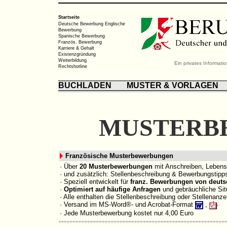
Startseite
Deutsche Bewerbung
Englische
Bewerbung
Spanische Bewerbung
Französ. Bewerbung
Karriere & Gehalt
Existenzgründung
Weiterbildung
Ein privates Informat
Rechtshotline
BUCHLADEN
MUSTER & VORLAGEN
M
USTERB
Französische Musterbewerbungen
· Über
20 Musterbewerbungen
mit Anschreiben, Lebensl
· und zusätzlich: Stellenbeschreibung & Bewerbungstipps
· Speziell entwickelt für
franz.
Bewerbungen von deuts
·
Optimiert auf häufige Anfragen
und gebräuchliche Sit
· Alle enthalten die Stellenbeschreibung oder Stellenanze
· Versand im MS-Word
®-
und Acrobat-Format
,
· Jede Musterbewerbung kostet nur 4,00 Euro