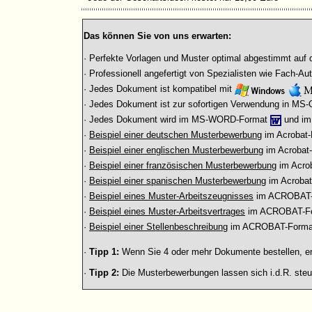
Das können Sie von uns erwarten:
· Perfekte Vorlagen und Muster optimal abgestimmt auf d
· Professionell angefertigt von Spezialisten wie Fach-Au
· Jedes Dokument ist kompatibel mit
· Jedes Dokument ist zur sofortigen Verwendung in MS-
· Jedes Dokument wird im MS-WORD-Format
und im
·
Beispiel einer deutschen Musterbewerbung
im Acrobat
·
Beispiel einer englischen Musterbewerbung
im Acrobat
·
Beispiel einer französischen Musterbewerbung
im Acro
·
Beispiel einer spanischen Musterbewerbung
im Acroba
·
Beispiel eines Muster-Arbeitszeugnisses
im ACROBAT
·
Beispiel eines Muster-Arbeitsvertrages
im ACROBAT-F
·
Beispiel
einer Stellenbeschreibung
im ACROBAT-Form
·
Tipp 1:
Wenn Sie 4 oder mehr Dokumente bestellen, erh
·
Tipp 2:
Die Musterbewerbungen lassen sich i.d.R. steue