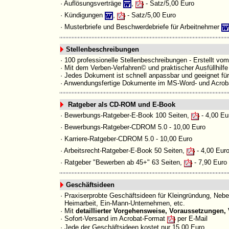
· Auflösungsverträge
,
- Satz/5,00 Euro
· Kündigungen
,
- Satz/5,00 Euro
· Musterbriefe und Beschwerdebriefe für Arbeitnehmer
Stellenbeschreibungen
· 100 professionelle Stellenbeschreibungen - Erstellt vo
· Mit dem Verben-Verfahren© und praktischer Ausfüllhilfe
· Jedes Dokument ist schnell anpassbar und geeignet fü
· Anwendungsfertige Dokumente im MS-Word- und
Acrob
Ratgeber als CD-ROM und E-Book
· Bewerbungs-Ratgeber-E-Book 100 Seiten,
- 4,00 Eu
· Bewerbungs-Ratgeber-CDROM 5.0
- 10,00 Euro
· Karriere-Ratgeber-CDROM 5.0
- 10,00 Euro
· Arbeitsrecht-Ratgeber-E-Book 50 Seiten,
- 4,00 Eur
· Ratgeber "Bewerben ab 45+" 63 Seiten,
- 7,90 Euro
Geschäftsideen
· Praxiserprobte Geschäftsideen für Kleingründung, Neb
Heimarbeit, Ein-Mann-Unternehmen, etc.
· Mit
detaillierter Vorgehensweise, Voraussetzungen, 
· Sofort-Versand im Acrobat-Format
per E-Mail
· Jede der Geschäftsideen kostet nur 15,00 Euro