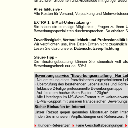
für Schüler, Studenten und Arbeitslose mit gültiger Besc
Alles Inklusive
-
Alle Kosten für Versand, Verpackung und Mehrwertsteuer
EXTRA 1: E-Mail-Unterstützung
-
Sie haben die einmalige Möglichkeit, Fragen zu Ihren
Bewerbungsspezialisten durchzusprechen. So erhalten Si
Zuverlässigkeit, Vertraulichkeit und Professionalität
Wir verpflichten uns, Ihre Daten Dritten nicht zugängli
Lesen Sie dazu unsere:
Datenschutzverpflichtung
Steuer-Tipp
-
Die Beratungsberatung können Sie steuerlich voll al
Bewerbungscheck nur ca. 50%!
Bewerbungsservice "Bewerbungserstellung - Nur Le
· Neuerstellung eines französischen zugeschnittenen Le
· Überprüfung des bestehenden Lebenslaufes und Korrek
· Inklusive 2-teilige professionelle Bewerbungsmappe
· Auf feinstem hochweißem Papier - 120g/m²
· Alle Unterlagen im MS-Word-Format zum weiterverwen
· E-Mail-Support mit unseren französischen Bewerbungs
Sicher Einkaufen im Internet
Unser Rezept gegen gesundes Misstrauen beim Interne
finden Sie in unseren Verpflichtungen und Referenzen. T
Kunden-Referenzen
Faire Geschäftsbedingungen