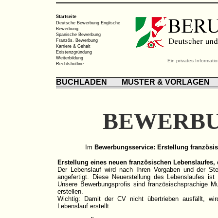
Startseite
Deutsche Bewerbung
Englische
Bewerbung
Spanische Bewerbung
Französ. Bewerbung
Karriere & Gehalt
Existenzgründung
Weiterbildung
Ein privates Informat
Rechtshotline
BUCHLADEN
MUSTER & VORLAGEN
BEWERBU
Im
Bewerbungsservice: Erstellung französi
Erstellung eines neuen französischen Lebenslaufes, 
Der Lebenslauf wird nach Ihren Vorgaben und der Ste
angefertigt. Diese Neuerstellung des Lebenslaufes ist 
Unsere Bewerbungsprofis sind französischsprachige M
erstellen.
Wichtig: Damit der CV nicht übertrieben ausfällt, w
Lebenslauf erstellt.