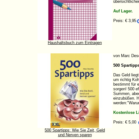
übersichtliche
Auf Lager.
Preis: € 3,95
Haushaltsbuch zum Eintragen
von Marc Des
500 Spartipps
Das Geld lieg
um richtig Ko
bestimmt für 
sorgen! 500 ef
Summen, aber 
einzubüßen. Hi
werden:"Warum
Kostenlose L
Preis: € 5,00
500 Spartipps: Wie Sie Zeit, Geld
und Nerven sparen