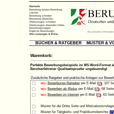
Startseite
Bewerbung beraten
Bewerbung
coachen
Bewerbung schreiben
Bewerbung überprüfen
Arbeitszeugnis schreiben
Arbeitszeugnis überprüfen
Online-
Bewerbungsmappen
Englische Bewerbungen
Ein privates Informat
Alle Leistungen & Preise
BÜCHER & RATGEBER
MUSTER & V
Warenkorb:
Perfekte Bewerbungsbeispiele im MS-Word-Format al
Berufserfahrener Qualitaetspruefer ungekuendigt
Zusätzliche Ratgeber und praktische Anlagen zur Bewer
Bewerbungs-Ratgeber
per E-Mail (
, 107 Se
NEU:
Bewerben ab 45plus
per E-Mail (
, 68 Seite
NEU:
Bewerben im Internet
per E-Mail (
, 63 Seit
NEU:
Muster
für die Dritte Seite und Motivationsvorlage
Muster
für Tätigkeits- und Praktikumsberichte (