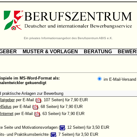
Ein privates Informationsangebot des Berufszentrum ABIS e.K.
TGEBER
MUSTER & VORLAGEN
BERATUNG
BEWER
ispiele im MS-Word-Format als:
im E-Mail-Versand
nalentwickler gekuendigt
d praktische Anlagen zur Bewerbung
Ratgeber
per E-Mail (
, 107 Seiten) für
7,90 EUR
45plus
per E-Mail (
, 68 Seiten) für
7,90 EUR
Internet
per E-Mail (
, 63 Seiten) für
7,90 EUR
tte Seite und Motivationsvorlagen (
, 12 Seiten) für
3,50 EUR
its- und Praktikumsberichte (
, 7 Seiten) für
3,50 EUR