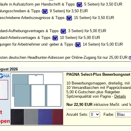
äufe in Aufsatzform per Handschrift & Tipps (
, 5 Seiten) für
3,50 EUR
lungsschreiben & Tipps (
, 9 Seiten) für
3,50 EUR
geschriebene Arbeitszeugnisse & Tipps (
, 15 Seiten) für
3,50 EUR
dard-Aufhebungsvertrages & Tipps (
, 3 Seiten) für
5,00 EUR
dard-Arbeitsvertrages & Tipps (
, 10 Seiten) für
5,00 EUR
ungen für Arbeitnehmer und -geber & Tipps (
, 14 Seiten) für
5,00 EUR
gsten deutschen Headhunter-Adressen
per Online-Zugang für
nur 25,00 EUR
ugust 2026
PAGNA Select-Plus Bewerbungsset
10 Bewerbungsmappen, dreiteilig, mit
10 Versandtaschen mit Papprückwand,
5,00 €-Gutschein plus Ratgeber.
Spitzenqualität von
Pagna
-
Details
Nur 22,90 EUR
inklusive MwSt. und 
Anzahl Sets:
Farbe: