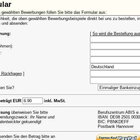
ular
 gewählten Bewerbungen füllen Sie bitte das Formular aus:
chkeit, die oben gewählten Bewerbungsbeispiele direkt bei uns zu bestellen, 
n und absenden:
hnung:
[
So wird die Bestellung aus
ehmen):
:
r Rückfragen
]
len Sie?
eträgt EUR
inkl. MwSt.
isung
überweisen Sie bitte
Berufszentrum ABIS e.
rwendungszweck:
Ihr Name und
IBAN: DE08 2501 0030
lentwickler gekuendigt
BIC: PBNKDEFF
Postbank Hannover
enden Sie den Betrag bitte an