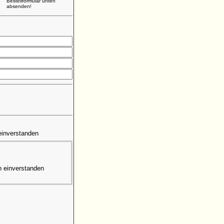
Bestellformular unten
absenden!
einverstanden
n einverstanden