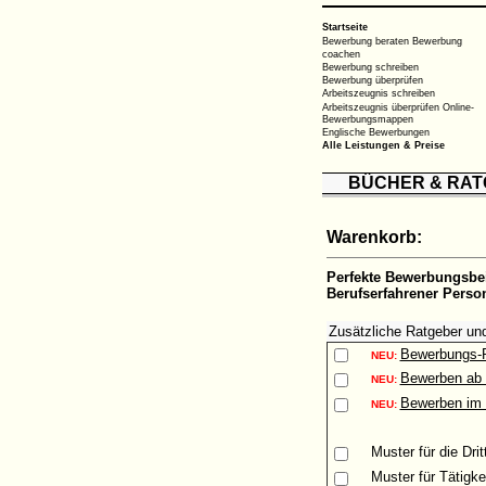
Startseite
Bewerbung beraten
Bewerbung
coachen
Bewerbung schreiben
Bewerbung überprüfen
Arbeitszeugnis schreiben
Arbeitszeugnis überprüfen
Online-
Bewerbungsmappen
Englische Bewerbungen
Alle Leistungen & Preise
BÜCHER & RA
Warenkorb:
Perfekte Bewerbungsbe
Berufserfahrener Perso
Zusätzliche Ratgeber un
Bewerbungs-
NEU:
Bewerben ab 
NEU:
Bewerben im 
NEU:
Muster
für die Dri
Muster
für Tätigke