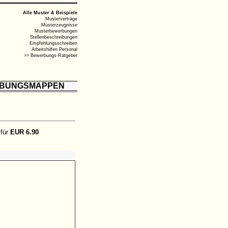
Alle Muster & Beispiele
Musterverträge
Musterzeugnisse
Musterbewerbungen
Stellenbeschreibungen
Empfehlungsschreiben
Arbeitshilfen Personal
>> Bewerbungs-Ratgeber
BUNGSMAPPEN
 für
EUR 6.90