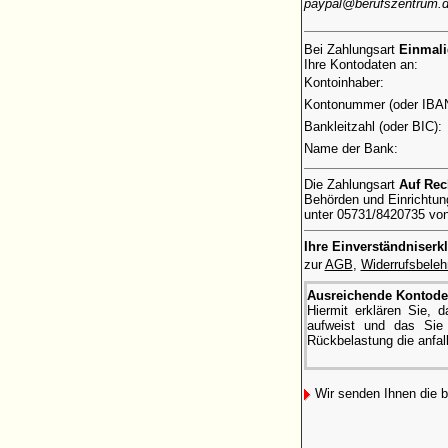
paypal@berufszentrum.
Bei Zahlungsart
Einmal
Ihre Kontodaten an:
Kontoinhaber:
Kontonummer (oder IBAN
Bankleitzahl (oder BIC):
Name der Bank:
Die Zahlungsart
Auf Re
Behörden und Einrichtung
unter 05731/8420735 von 
Ihre Einverständniserk
zur
AGB
,
Widerrufsbeleh
Ausreichende Kontode
Hiermit erklären Sie,
aufweist und das Sie 
Rückbelastung die anfal
Wir senden Ihnen die 