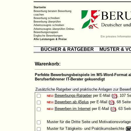
Startseite
Bewerbung beraten
Bewerbung
coachen
Bewerbung schreiben
Bewerbung überprüfen
Arbeitszeugnis schreiben
Arbeitszeugnis überprüfen
Online-
Bewerbungsmappen
Englische Bewerbungen
Ein privates Informat
Alle Leistungen & Preise
BÜCHER & RATGEBER
MUSTER & V
Warenkorb:
Perfekte Bewerbungsbeispiele im MS-Word-Format al
Berufserfahrener IT-Berater gekuendigt
Zusätzliche Ratgeber und praktische Anlagen zur Bewer
Bewerbungs-Ratgeber
per E-Mail (
, 107 Se
NEU:
Bewerben ab 45plus
per E-Mail (
, 68 Seite
NEU:
Bewerben im Internet
per E-Mail (
, 63 Seit
NEU:
Muster
für die Dritte Seite und Motivationsvorlage
Muster
für Tätigkeits- und Praktikumsberichte (