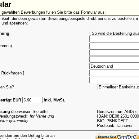
ular
 gewählten Bewerbungen füllen Sie bitte das Formular aus:
chkeit, die oben gewählten Bewerbungsbeispiele direkt bei uns zu bestellen, 
n und absenden:
hnung:
[
So wird die Bestellung aus
ehmen):
:
r Rückfragen
]
len Sie?
eträgt EUR
inkl. MwSt.
isung
überweisen Sie bitte
Berufszentrum ABIS e.
rwendungszweck:
Ihr Name und
IBAN: DE08 2501 0030
eiter gekuendigt
BIC: PBNKDEFF
Postbank Hannover
enden Sie den Betrag bitte an