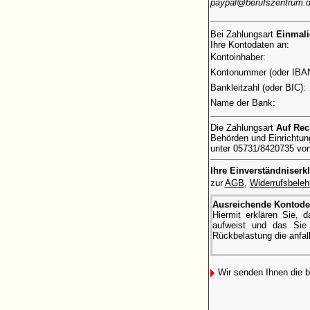
paypal@berufszentrum.
Bei Zahlungsart
Einmal
Ihre Kontodaten an:
Kontoinhaber:
Kontonummer (oder IBAN
Bankleitzahl (oder BIC):
Name der Bank:
Die Zahlungsart
Auf Re
Behörden und Einrichtung
unter 05731/8420735 von 
Ihre Einverständniserk
zur
AGB
,
Widerrufsbeleh
Ausreichende Kontode
Hiermit erklären Sie,
aufweist und das Sie 
Rückbelastung die anfal
Wir senden Ihnen die 