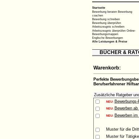
Startseite
Bewerbung beraten
Bewerbung
coachen
Bewerbung schreiben
Bewerbung überprüfen
Arbeitszeugnis schreiben
Arbeitszeugnis überprüfen
Online-
Bewerbungsmappen
Englische Bewerbungen
Alle Leistungen & Preise
BÜCHER & RA
Warenkorb:
Perfekte Bewerbungsbe
Berufserfahrener Hilfsa
Zusätzliche Ratgeber un
Bewerbungs-
NEU:
Bewerben ab 
NEU:
Bewerben im 
NEU:
Muster
für die Dri
Muster
für Tätigke