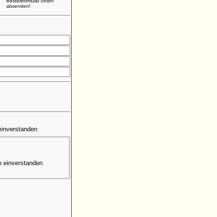
Bestellformular unten
absenden!
einverstanden
n einverstanden