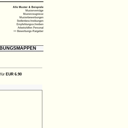
Alle Muster & Beispiele
Musterverträge
Musterzeugnisse
Musterbewerbungen
Stellenbeschreibungen
Empfehlungsschreiben
Arbeitshilfen Personal
>> Bewerbungs-Ratgeber
BUNGSMAPPEN
 für
EUR 6.90