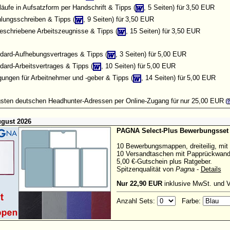
äufe in Aufsatzform per Handschrift & Tipps (
, 5 Seiten) für
3,50 EUR
lungsschreiben & Tipps (
, 9 Seiten) für
3,50 EUR
geschriebene Arbeitszeugnisse & Tipps (
, 15 Seiten) für
3,50 EUR
dard-Aufhebungsvertrages & Tipps (
, 3 Seiten) für
5,00 EUR
dard-Arbeitsvertrages & Tipps (
, 10 Seiten) für
5,00 EUR
ungen für Arbeitnehmer und -geber & Tipps (
, 14 Seiten) für
5,00 EUR
gsten deutschen Headhunter-Adressen
per Online-Zugang für
nur 25,00 EUR
ugust 2026
PAGNA Select-Plus Bewerbungsset
10 Bewerbungsmappen, dreiteilig, mit
10 Versandtaschen mit Papprückwand,
5,00 €-Gutschein plus Ratgeber.
Spitzenqualität von
Pagna
-
Details
Nur 22,90 EUR
inklusive MwSt. und 
Anzahl Sets:
Farbe: