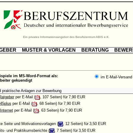
Ein privates Informationsangebot des Berufszentrum ABIS e.K.
TGEBER
MUSTER & VORLAGEN
BERATUNG
BEWER
ispiele im MS-Word-Format als:
im E-Mail-Versand
rbeiter gekuendigt
d praktische Anlagen zur Bewerbung
Ratgeber
per E-Mail (
, 107 Seiten) für
7,90 EUR
45plus
per E-Mail (
, 68 Seiten) für
7,90 EUR
Internet
per E-Mail (
, 63 Seiten) für
7,90 EUR
tte Seite und Motivationsvorlagen (
, 12 Seiten) für
3,50 EUR
its- und Praktikumsberichte (
, 7 Seiten) für
3,50 EUR