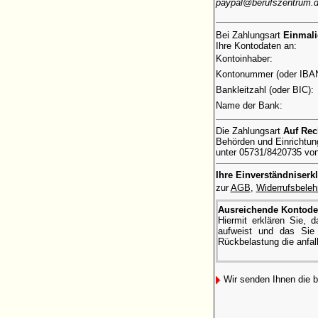
paypal@berufszentrum.
Bei Zahlungsart
Einmal
Ihre Kontodaten an:
Kontoinhaber:
Kontonummer (oder IBAN
Bankleitzahl (oder BIC):
Name der Bank:
Die Zahlungsart
Auf Re
Behörden und Einrichtung
unter 05731/8420735 von 
Ihre Einverständniserk
zur
AGB
,
Widerrufsbeleh
Ausreichende Kontode
Hiermit erklären Sie,
aufweist und das Sie 
Rückbelastung die anfal
Wir senden Ihnen die 