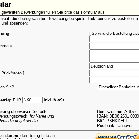
ular
 gewählten Bewerbungen füllen Sie bitte das Formular aus:
chkeit, die oben gewählten Bewerbungsbeispiele direkt bei uns zu bestellen, 
n und absenden:
hnung:
[
So wird die Bestellung aus
ehmen):
:
r Rückfragen
]
len Sie?
eträgt EUR
inkl. MwSt.
isung
überweisen Sie bitte
Berufszentrum ABIS e.
rwendungszweck:
Ihr Name und
IBAN: DE08 2501 0030
chmiedin ungekuendigt
BIC: PBNKDEFF
Postbank Hannover
enden Sie den Betrag bitte an