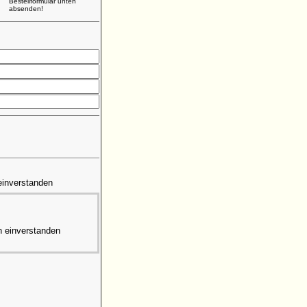
Bestellformular unten
absenden!
einverstanden
n einverstanden