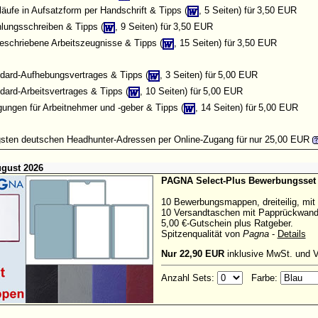
äufe in Aufsatzform per Handschrift & Tipps (
, 5 Seiten) für
3,50 EUR
lungsschreiben & Tipps (
, 9 Seiten) für
3,50 EUR
geschriebene Arbeitszeugnisse & Tipps (
, 15 Seiten) für
3,50 EUR
dard-Aufhebungsvertrages & Tipps (
, 3 Seiten) für
5,00 EUR
dard-Arbeitsvertrages & Tipps (
, 10 Seiten) für
5,00 EUR
ungen für Arbeitnehmer und -geber & Tipps (
, 14 Seiten) für
5,00 EUR
gsten deutschen Headhunter-Adressen
per Online-Zugang für
nur 25,00 EUR
ugust 2026
PAGNA Select-Plus Bewerbungsset
10 Bewerbungsmappen, dreiteilig, mit
10 Versandtaschen mit Papprückwand,
5,00 €-Gutschein plus Ratgeber.
Spitzenqualität von
Pagna
-
Details
Nur 22,90 EUR
inklusive MwSt. und 
Anzahl Sets:
Farbe: