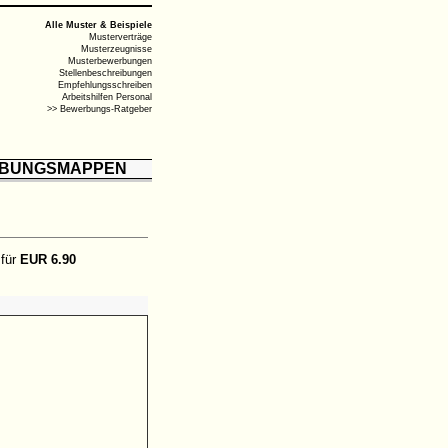
Alle Muster & Beispiele
Musterverträge
Musterzeugnisse
Musterbewerbungen
Stellenbeschreibungen
Empfehlungsschreiben
Arbeitshilfen Personal
>> Bewerbungs-Ratgeber
BUNGSMAPPEN
 für
EUR 6.90