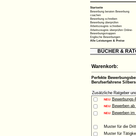
Startseite
Bewerbung beraten
Bewerbung
coachen
Bewerbung schreiben
Bewerbung überprüfen
Arbeitszeugnis schreiben
Arbeitszeugnis überprüfen
Online-
Bewerbungsmappen
Englische Bewerbungen
Alle Leistungen & Preise
BÜCHER & RA
Warenkorb:
Perfekte Bewerbungsbe
Berufserfahrene Silber
Zusätzliche Ratgeber un
Bewerbungs-
NEU:
Bewerben ab 
NEU:
Bewerben im 
NEU:
Muster
für die Dri
Muster
für Tätigke