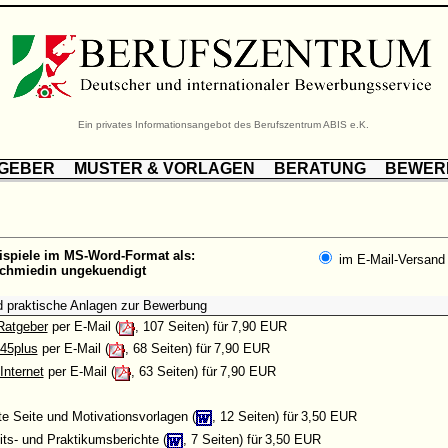
Ein privates Informationsangebot des Berufszentrum ABIS e.K.
TGEBER
MUSTER & VORLAGEN
BERATUNG
BEWER
ispiele im MS-Word-Format als:
im E-Mail-Versand
schmiedin ungekuendigt
d praktische Anlagen zur Bewerbung
Ratgeber
per E-Mail (
, 107 Seiten) für
7,90 EUR
45plus
per E-Mail (
, 68 Seiten) für
7,90 EUR
Internet
per E-Mail (
, 63 Seiten) für
7,90 EUR
tte Seite und Motivationsvorlagen (
, 12 Seiten) für
3,50 EUR
its- und Praktikumsberichte (
, 7 Seiten) für
3,50 EUR