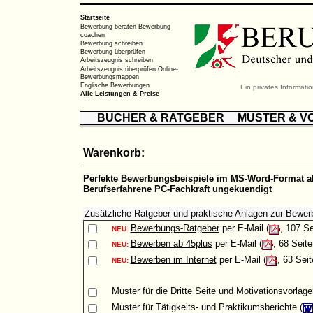
Startseite
Bewerbung beraten
Bewerbung
coachen
Bewerbung schreiben
Bewerbung überprüfen
Arbeitszeugnis schreiben
Arbeitszeugnis überprüfen
Online-
Bewerbungsmappen
Englische Bewerbungen
Ein privates Informat
Alle Leistungen & Preise
BÜCHER & RATGEBER
MUSTER & V
Warenkorb:
Perfekte Bewerbungsbeispiele im MS-Word-Format al
Berufserfahrene PC-Fachkraft ungekuendigt
Zusätzliche Ratgeber und praktische Anlagen zur Bewer
Bewerbungs-Ratgeber
per E-Mail (
, 107 Se
NEU:
Bewerben ab 45plus
per E-Mail (
, 68 Seite
NEU:
Bewerben im Internet
per E-Mail (
, 63 Seit
NEU:
Muster
für die Dritte Seite und Motivationsvorlage
Muster
für Tätigkeits- und Praktikumsberichte (