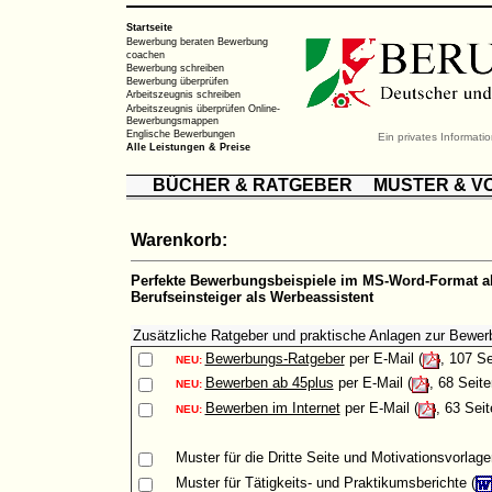
Startseite
Bewerbung beraten
Bewerbung
coachen
Bewerbung schreiben
Bewerbung überprüfen
Arbeitszeugnis schreiben
Arbeitszeugnis überprüfen
Online-
Bewerbungsmappen
Englische Bewerbungen
Ein privates Informat
Alle Leistungen & Preise
BÜCHER & RATGEBER
MUSTER & V
Warenkorb:
Perfekte Bewerbungsbeispiele im MS-Word-Format al
Berufseinsteiger als Werbeassistent
Zusätzliche Ratgeber und praktische Anlagen zur Bewer
Bewerbungs-Ratgeber
per E-Mail (
, 107 Se
NEU:
Bewerben ab 45plus
per E-Mail (
, 68 Seite
NEU:
Bewerben im Internet
per E-Mail (
, 63 Seit
NEU:
Muster
für die Dritte Seite und Motivationsvorlage
Muster
für Tätigkeits- und Praktikumsberichte (