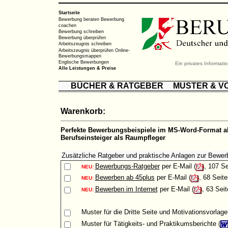
Startseite
Bewerbung beraten
Bewerbung
coachen
Bewerbung schreiben
Bewerbung überprüfen
Arbeitszeugnis schreiben
Arbeitszeugnis überprüfen
Online-
Bewerbungsmappen
Englische Bewerbungen
Ein privates Informat
Alle Leistungen & Preise
BÜCHER & RATGEBER
MUSTER & V
Warenkorb:
Perfekte Bewerbungsbeispiele im MS-Word-Format al
Berufseinsteiger als Raumpfleger
Zusätzliche Ratgeber und praktische Anlagen zur Bewer
Bewerbungs-Ratgeber
per E-Mail (
, 107 Se
NEU:
Bewerben ab 45plus
per E-Mail (
, 68 Seite
NEU:
Bewerben im Internet
per E-Mail (
, 63 Seit
NEU:
Muster
für die Dritte Seite und Motivationsvorlage
Muster
für Tätigkeits- und Praktikumsberichte (