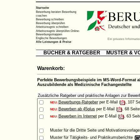
Startseite
Bewerbung beraten
Bewerbung
coachen
Bewerbung schreiben
Bewerbung überprüfen
Arbeitszeugnis schreiben
Arbeitszeugnis überprüfen
Online-
Bewerbungsmappen
Englische Bewerbungen
Ein privates Informat
Alle Leistungen & Preise
BÜCHER & RATGEBER
MUSTER & V
Warenkorb:
Perfekte Bewerbungsbeispiele im MS-Word-Format al
Auszubildende als Medizinische Fachangestellte
Zusätzliche Ratgeber und praktische Anlagen zur Bewer
Bewerbungs-Ratgeber
per E-Mail (
, 107 Se
NEU:
Bewerben ab 45plus
per E-Mail (
, 68 Seite
NEU:
Bewerben im Internet
per E-Mail (
, 63 Seit
NEU:
Muster
für die Dritte Seite und Motivationsvorlage
Muster
für Tätigkeits- und Praktikumsberichte (