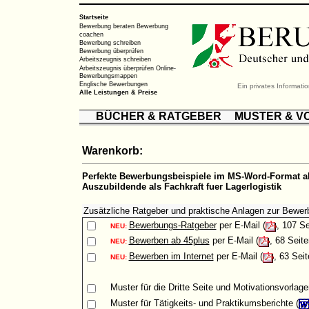
Startseite
Bewerbung beraten
Bewerbung
coachen
Bewerbung schreiben
Bewerbung überprüfen
Arbeitszeugnis schreiben
Arbeitszeugnis überprüfen
Online-
Bewerbungsmappen
Englische Bewerbungen
Ein privates Informat
Alle Leistungen & Preise
BÜCHER & RATGEBER
MUSTER & V
Warenkorb:
Perfekte Bewerbungsbeispiele im MS-Word-Format al
Auszubildende als Fachkraft fuer Lagerlogistik
Zusätzliche Ratgeber und praktische Anlagen zur Bewer
Bewerbungs-Ratgeber
per E-Mail (
, 107 Se
NEU:
Bewerben ab 45plus
per E-Mail (
, 68 Seite
NEU:
Bewerben im Internet
per E-Mail (
, 63 Seit
NEU:
Muster
für die Dritte Seite und Motivationsvorlage
Muster
für Tätigkeits- und Praktikumsberichte (